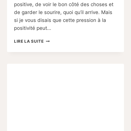
positive, de voir le bon côté des choses et
de garder le sourire, quoi qu’il arrive. Mais
si je vous disais que cette pression à la
positivité peut…
5
LIRE LA SUITE
RAISONS
POUR
LESQUELLES
LA
PENSÉE
POSITIVE
PEUT
ÊTRE
NÉFASTE