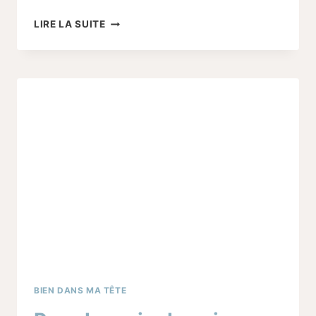
COMPRENDRE
LIRE LA SUITE
LES
CHANGEMENTS
PHYSIQUES
PENDANT
LE
POST
PARTUM
BIEN DANS MA TÊTE