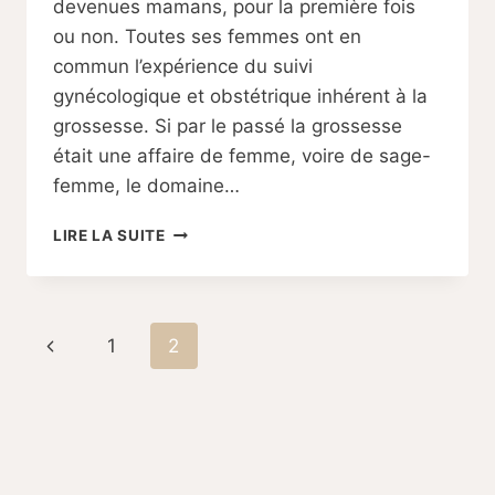
devenues mamans, pour la première fois
ou non. Toutes ses femmes ont en
commun l’expérience du suivi
gynécologique et obstétrique inhérent à la
grossesse. Si par le passé la grossesse
était une affaire de femme, voire de sage-
femme, le domaine…
DUR
LIRE LA SUITE
DUR
D’ÊTRE
MAMAN
:
Navigation
Page
1
2
LA
MÉDICALISATION
de
précédente
DE
LA
page
MATERNITÉ