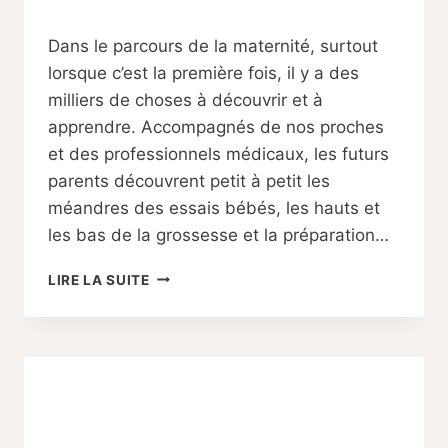
Par
26/01/2024
Dans le parcours de la maternité, surtout
Sabine
lorsque c’est la première fois, il y a des
milliers de choses à découvrir et à
apprendre. Accompagnés de nos proches
et des professionnels médicaux, les futurs
parents découvrent petit à petit les
méandres des essais bébés, les hauts et
les bas de la grossesse et la préparation…
LE
LIRE LA SUITE
POST
PARTUM
:
DÉFINITION
D’UNE
PÉRIODE
CRUCIALE
DE