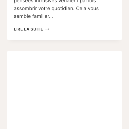
pensées intrusives venaient parfois
assombrir votre quotidien. Cela vous
semble familier…
POURQUOI
LIRE LA SUITE
LES
PENSÉES
INTRUSIVES
SURGISSENT
PENDANT
LE
POST-
PARTUM