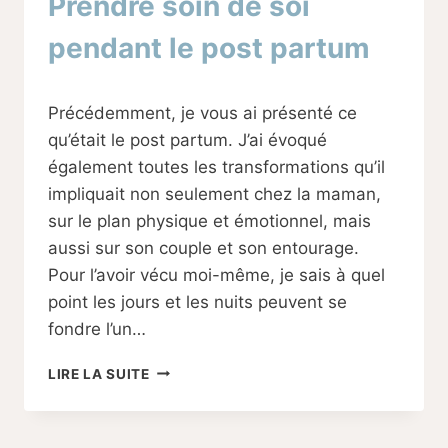
Prendre soin de soi
pendant le post partum
Par
02/02/2024
Précédemment, je vous ai présenté ce
Sabine
qu’était le post partum. J’ai évoqué
également toutes les transformations qu’il
impliquait non seulement chez la maman,
sur le plan physique et émotionnel, mais
aussi sur son couple et son entourage.
Pour l’avoir vécu moi-même, je sais à quel
point les jours et les nuits peuvent se
fondre l’un…
PRENDRE
LIRE LA SUITE
SOIN
DE
SOI