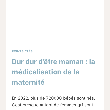
LA
MATERNITÉ
POINTS CLÉS
Dur dur d’être maman : la
médicalisation de la
maternité
Par
14/11/2023
En 2022, plus de 720000 bébés sont nés.
Sabine
C’est presque autant de femmes qui sont