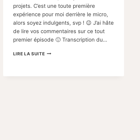
projets. C’est une toute première
expérience pour moi derrière le micro,
alors soyez indulgents, svp ! 😉 J’ai hâte
de lire vos commentaires sur ce tout
premier épisode 🙂 Transcription du…
MON
LIRE LA SUITE
1ER
PODCAST
–
QUI
SUIS-
JE
ET
POURQUOI
« MAMAN
VA
BIEN »
?