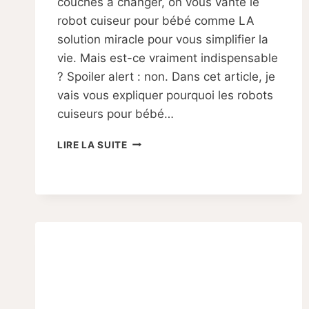
couches à changer, on vous vante le
robot cuiseur pour bébé comme LA
solution miracle pour vous simplifier la
vie. Mais est-ce vraiment indispensable
? Spoiler alert : non. Dans cet article, je
vais vous expliquer pourquoi les robots
cuiseurs pour bébé…
POURQUOI
LIRE LA SUITE
LES
ROBOTS
CUISEURS
POUR
BÉBÉ
NE
SERVENT
À
RIEN
?