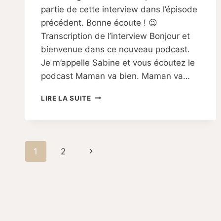
partie de cette interview dans l’épisode
précédent. Bonne écoute ! 😉
Transcription de l’interview Bonjour et
bienvenue dans ce nouveau podcast.
Je m’appelle Sabine et vous écoutez le
podcast Maman va bien. Maman va…
PODCAST
LIRE LA SUITE
EPISODE#4
–
PÉRINÉE
EN
Navigation
DANGER
Page
1
2
:
de
CE
suivante
QU’ON
page
VOUS
CACHE