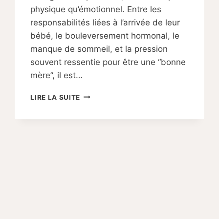
physique qu’émotionnel. Entre les
responsabilités liées à l’arrivée de leur
bébé, le bouleversement hormonal, le
manque de sommeil, et la pression
souvent ressentie pour être une “bonne
mère”, il est…
LA
LIRE LA SUITE
NÉCESSITÉ
DE
LA
GENTILLESSE
ENVERS
SOI-
MÊME