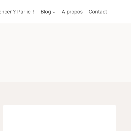
cer ? Par ici !
Blog
A propos
Contact