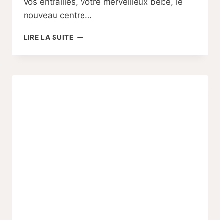
vos entrailles, votre merveilleux bébé, le
nouveau centre…
LES
LIRE LA SUITE
TRANCHÉES
ET
LES
LOCHIES
–
LES
INSÉPARABLES
DU
POST-
PARTUM