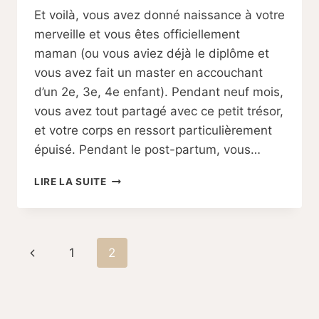
Par
09/11/2023
Et voilà, vous avez donné naissance à votre
Sabine
merveille et vous êtes officiellement
maman (ou vous aviez déjà le diplôme et
vous avez fait un master en accouchant
d’un 2e, 3e, 4e enfant). Pendant neuf mois,
vous avez tout partagé avec ce petit trésor,
et votre corps en ressort particulièrement
épuisé. Pendant le post-partum, vous…
LES
LIRE LA SUITE
5
ALIMENTS
INDISPENSABLES
DU
Navigation
Page
1
2
POST-
PARTUM
de
précédente
page