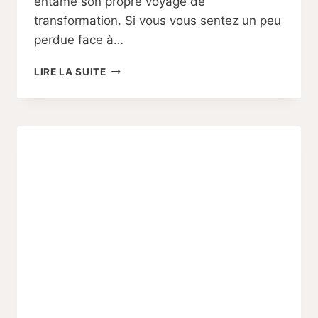
entamé son propre voyage de
transformation. Si vous vous sentez un peu
perdue face à…
COMPRENDRE
LIRE LA SUITE
LES
CHANGEMENTS
PHYSIQUES
PENDANT
LE
POST
PARTUM