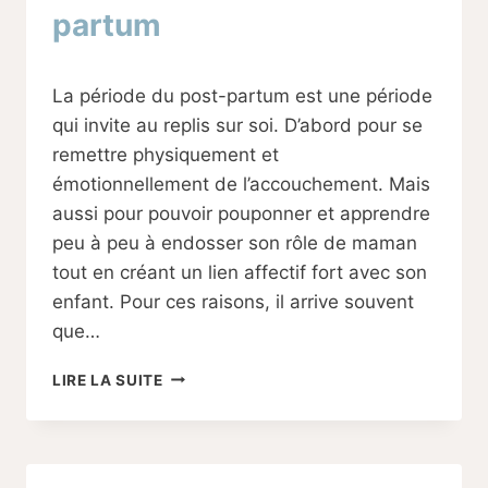
partum
Par
10/11/2023
La période du post-partum est une période
Sabine
qui invite au replis sur soi. D’abord pour se
remettre physiquement et
émotionnellement de l’accouchement. Mais
aussi pour pouvoir pouponner et apprendre
peu à peu à endosser son rôle de maman
tout en créant un lien affectif fort avec son
enfant. Pour ces raisons, il arrive souvent
que…
LES
LIRE LA SUITE
BIENFAITS
DE
LA
MARCHE