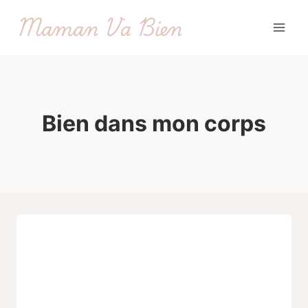
Aller
Maman Va Bien
au
contenu
Bien dans mon corps