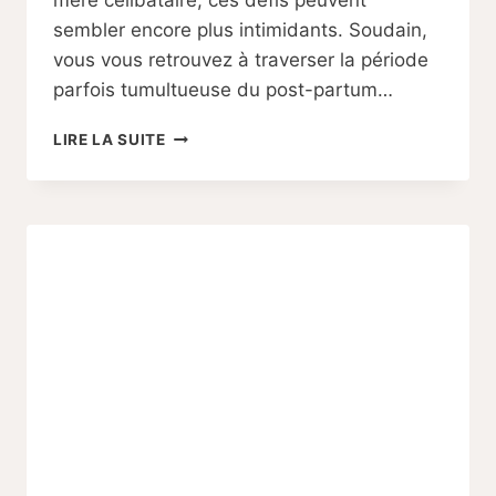
mère célibataire, ces défis peuvent
sembler encore plus intimidants. Soudain,
vous vous retrouvez à traverser la période
parfois tumultueuse du post-partum…
LE
LIRE LA SUITE
POST-
PARTUM
DES
MÈRES
CÉLIBATAIRES