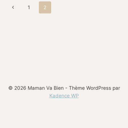
VERS
Navigation
Page
1
2
LA
MATERNITÉ
de
précédente
(3)
page
© 2026 Maman Va Bien - Thème WordPress par
Kadence WP