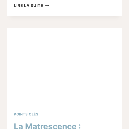
LES
LIRE LA SUITE
CONSEILS
NON
SOLLICITÉS
PENDANT
LE
POST-
PARTUM :
UTILES
OU
NOCIFS ?
POINTS CLÉS
La Matrescence :