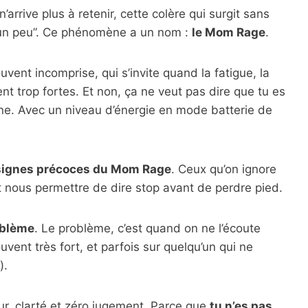
arrive plus à retenir, cette colère qui surgit sans
ve un peu”. Ce phénomène a un nom :
le Mom Rage
.
uvent incomprise, qui s’invite quand la fatigue, la
nt trop fortes. Et non, ça ne veut pas dire que tu es
. Avec un niveau d’énergie en mode batterie de
signes précoces du Mom Rage
. Ceux qu’on ignore
nt nous permettre de dire stop avant de perdre pied.
roblème
. Le problème, c’est quand on ne l’écoute
souvent très fort, et parfois sur quelqu’un qui ne
).
ur, clarté et zéro jugement. Parce que
tu n’es pas