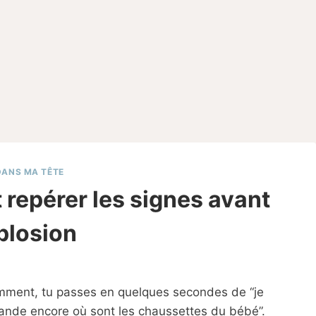
DANS MA TÊTE
repérer les signes avant
xplosion
Par
11/04/2025
Sabine
omment, tu passes en quelques secondes de “je
mande encore où sont les chaussettes du bébé”.