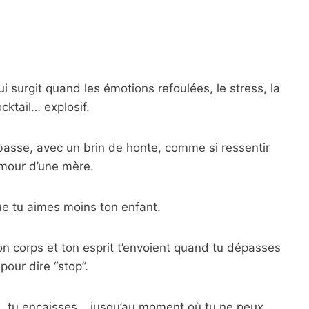
i surgit quand les émotions refoulées, le stress, la
cktail… explosif.
 basse, avec un brin de honte, comme si ressentir
amour d’une mère.
e tu aimes moins ton enfant.
 ton corps et ton esprit t’envoient quand tu dépasses
pour dire “stop”.
ens, tu encaisses… jusqu’au moment où tu ne peux