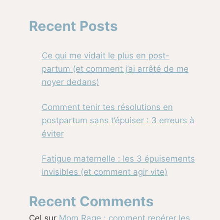
Recent Posts
Ce qui me vidait le plus en post-
partum (et comment j’ai arrêté de me
noyer dedans)
Comment tenir tes résolutions en
postpartum sans t’épuiser : 3 erreurs à
éviter
Fatigue maternelle : les 3 épuisements
invisibles (et comment agir vite)
Recent Comments
Cel
sur
Mom Rage : comment repérer les