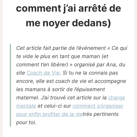
comment j’ai arrêté de
me noyer dedans)
Par
15/04/2026
Sabine
Cet article fait partie de l’événement « Ce qui
te vide le plus en tant que maman (et
comment t’en libérer) » organisé par Ana, du
site
Coach de Vie
. Si tu ne la connais pas
encore, elle est coach de vie et accompagne
les mamans à sortir de l’épuisement
maternel. J’ai trouvé cet article sur la
charge
mentale
et celui-ci sur
comment s’organiser
pour enfin profiter de la vie
très pertinents
pour toi.