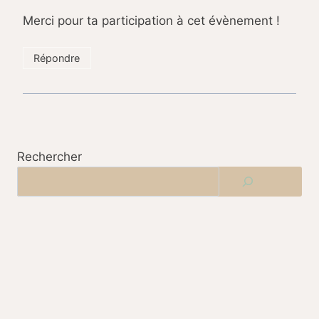
Merci pour ta participation à cet évènement !
Répondre
Rechercher
TU VEUX ALLER PLUS LOIN ?
Rejoins ma
Newsletter
et reçois en
cadeau le
guide offert
"Retrouver
l'Equilibre après Bébé"
qui inclut :