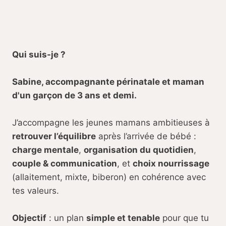
6 clés concrètes
pour une
transition maternelle en douceur
18 ressources
pour t'apporter
les réponses à tes questions
Qui suis-je ?
des
fiches pratiques et
checklists
pour reprendre
Sabine, accompagnante périnatale et maman
concrètement le contrôle de ton
d'un garçon de 3 ans et demi.
quotidien
J’accompagne les jeunes mamans ambitieuses à
retrouver l’équilibre
après l’arrivée de bébé :
charge mentale
,
organisation du quotidien
,
couple & communication
, et
choix nourrissage
(allaitement, mixte, biberon) en cohérence avec
tes valeurs.
Objectif
: un plan
simple et tenable
pour que tu
OUI, JE M'INSCRIS !