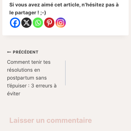
Si vous avez aimé cet article, n'hésitez pas à
le partager ! ;-)
Navigation
PRÉCÉDENT
Comment tenir tes
de
résolutions en
l’article
postpartum sans
t’épuiser : 3 erreurs à
éviter
Laisser un commentaire