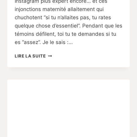
Instagram plus expert encore… et ces
injonctions maternité allaitement qui
chuchotent “si tu n’allaites pas, tu rates
quelque chose d’essentiel”. Pendant que les
témoins défilent, toi tu te demandes si tu
es “assez”. Je le sais :…
“UNE
LIRE LA SUITE
BONNE
MÈRE
ALLAITE”
:
POURQUOI
CETTE
INJONCTION
DÉTRUIT
LES
MAMANS