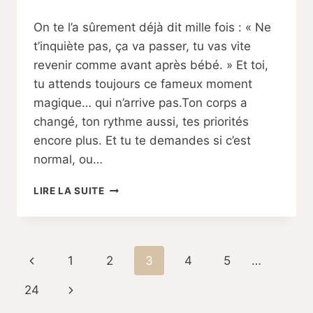
Par
22/08/2025
On te l’a sûrement déjà dit mille fois : « Ne
Sabine
t’inquiète pas, ça va passer, tu vas vite
revenir comme avant après bébé. » Et toi,
tu attends toujours ce fameux moment
magique… qui n’arrive pas.Ton corps a
changé, ton rythme aussi, tes priorités
encore plus. Et tu te demandes si c’est
normal, ou…
POURQUOI
LIRE LA SUITE
TU
NE
‘REVIENDRAS’
PAS
Navigation
Page
1
2
3
4
5
…
COMME
AVANT
de
précédente
Page
24
(ET
POURQUOI