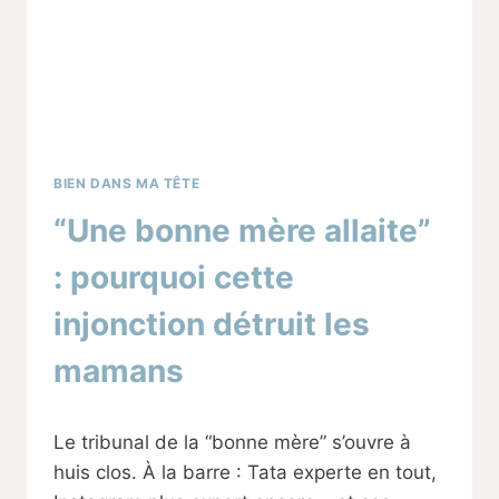
BIEN DANS MA TÊTE
“Une bonne mère allaite”
: pourquoi cette
injonction détruit les
mamans
Par
26/09/2025
Le tribunal de la “bonne mère” s’ouvre à
Sabine
huis clos. À la barre : Tata experte en tout,