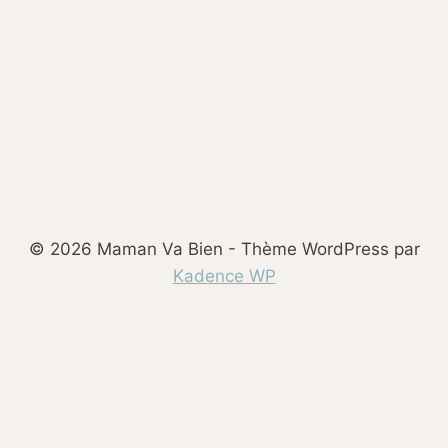
page
suivante
C’EST
UNE
BONNE
CHOSE)
© 2026 Maman Va Bien - Thème WordPress par
Kadence WP