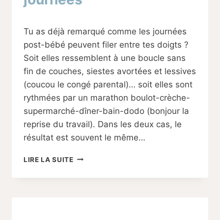
Par
29/08/2025
Tu as déjà remarqué comme les journées
Sabine
post-bébé peuvent filer entre tes doigts ?
Soit elles ressemblent à une boucle sans
fin de couches, siestes avortées et lessives
(coucou le congé parental)… soit elles sont
rythmées par un marathon boulot-crèche-
supermarché-dîner-bain-dodo (bonjour la
reprise du travail). Dans les deux cas, le
résultat est souvent le même…
COMMENT
LIRE LA SUITE
PLANIFIER
SA
SEMAINE
POST-
BÉBÉ
POUR