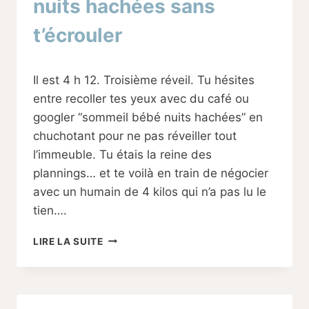
nuits hachées sans
t’écrouler
Par
05/09/2025
Il est 4 h 12. Troisième réveil. Tu hésites
Sabine
entre recoller tes yeux avec du café ou
googler “sommeil bébé nuits hachées” en
chuchotant pour ne pas réveiller tout
l’immeuble. Tu étais la reine des
plannings… et te voilà en train de négocier
avec un humain de 4 kilos qui n’a pas lu le
tien….
COMMENT
LIRE LA SUITE
SURVIVRE
AUX
NUITS
HACHÉES