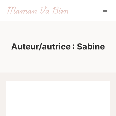
Aller
Maman Va Bien
au
contenu
Auteur/autrice : Sabine