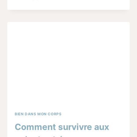
OU
BIBERON
:
COMMENT
FAIRE
TON
CHOIX
(SANS
CULPABILISER)
BIEN DANS MON CORPS
Comment survivre aux