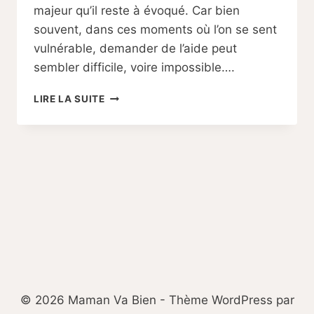
majeur qu’il reste à évoqué. Car bien
souvent, dans ces moments où l’on se sent
vulnérable, demander de l’aide peut
sembler difficile, voire impossible….
VAINCRE
LIRE LA SUITE
SA
PEUR
DE
DEMANDER
DE
L’AIDE
PENDANT
LE
POST
PARTUM
© 2026 Maman Va Bien - Thème WordPress par