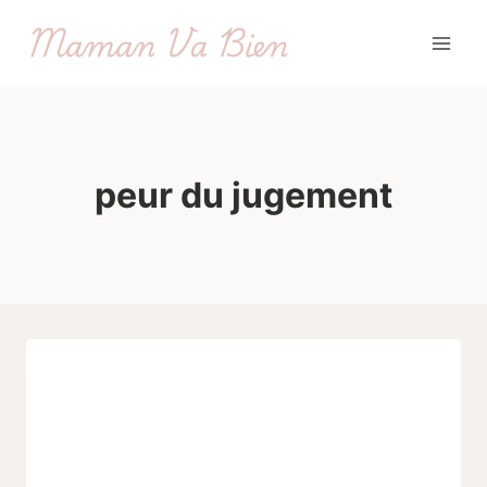
Aller
Maman Va Bien
au
contenu
peur du jugement