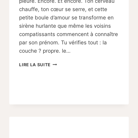
pleure. Encore. Et encore. Ton cerveau
chauffe, ton cœur se serre, et cette
petite boule d’amour se transforme en
sirène hurlante que même les voisins
compatissants commencent à connaître
par son prénom. Tu vérifies tout : la
couche ? propre. le…
10
LIRE LA SUITE
ASTUCES
EXPRESS
POUR
CALMER
UN
BÉBÉ
INCONSOLABLE