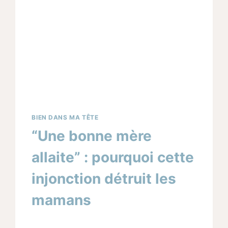
BIEN DANS MA TÊTE
“Une bonne mère
allaite” : pourquoi cette
injonction détruit les
mamans
Par
26/09/2025