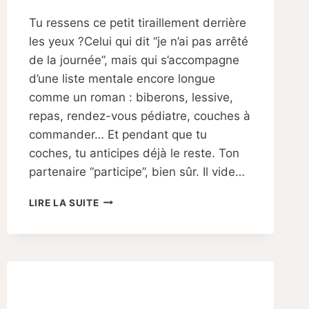
Par
10/10/2025
Tu ressens ce petit tiraillement derrière
Sabine
les yeux ?Celui qui dit “je n’ai pas arrêté
de la journée”, mais qui s’accompagne
d’une liste mentale encore longue
comme un roman : biberons, lessive,
repas, rendez-vous pédiatre, couches à
commander… Et pendant que tu
coches, tu anticipes déjà le reste. Ton
partenaire “participe”, bien sûr. Il vide…
PARTAGE
LIRE LA SUITE
DES
TÂCHES
APRÈS
BÉBÉ
:
4
STRATÉGIES