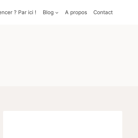
cer ? Par ici !
Blog
A propos
Contact