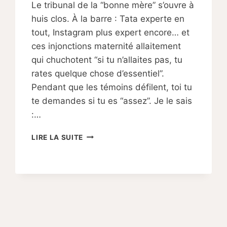
Le tribunal de la “bonne mère” s’ouvre à
Sabine
huis clos. À la barre : Tata experte en
tout, Instagram plus expert encore… et
ces injonctions maternité allaitement
qui chuchotent “si tu n’allaites pas, tu
rates quelque chose d’essentiel”.
Pendant que les témoins défilent, toi tu
te demandes si tu es “assez”. Je le sais
:…
“UNE
LIRE LA SUITE
BONNE
MÈRE
ALLAITE”
:
POURQUOI
CETTE
ge
INJONCTION
DÉTRUIT
ivante