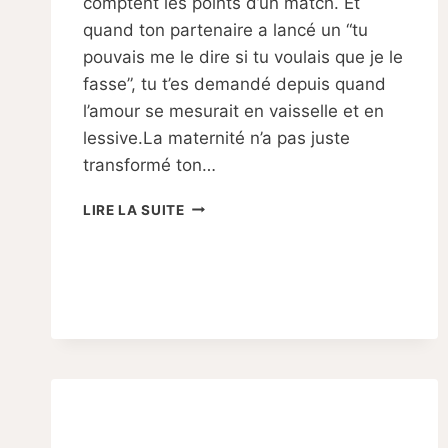
comptent les points d’un match. Et
quand ton partenaire a lancé un “tu
pouvais me le dire si tu voulais que je le
fasse”, tu t’es demandé depuis quand
l’amour se mesurait en vaisselle et en
lessive.La maternité n’a pas juste
transformé ton…
QUAND
LIRE LA SUITE
TON
COUPLE
CRAQUE
À
CAUSE
DES
TÂCHES
DOMESTIQUES