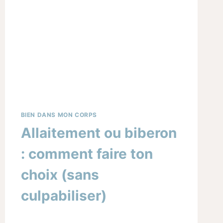
SIMPLES
(SANS
DEVENIR
MANAGER
DU
FOYER)
BIEN DANS MON CORPS
Allaitement ou biberon
: comment faire ton
choix (sans
culpabiliser)
Par
12/09/2025