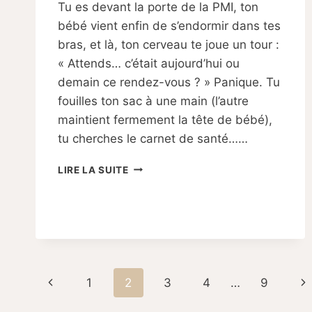
Tu es devant la porte de la PMI, ton
Sabine
bébé vient enfin de s’endormir dans tes
bras, et là, ton cerveau te joue un tour :
« Attends… c’était aujourd’hui ou
demain ce rendez-vous ? » Panique. Tu
fouilles ton sac à une main (l’autre
maintient fermement la tête de bébé),
tu cherches le carnet de santé……
RENDEZ-
LIRE LA SUITE
VOUS
MÉDICAUX,
VACCINS,
PMI
:
COMMENT
T’ORGANISER
Navigation
Page
Pa
1
2
3
4
…
9
SANS
RIEN
de
précédente
su