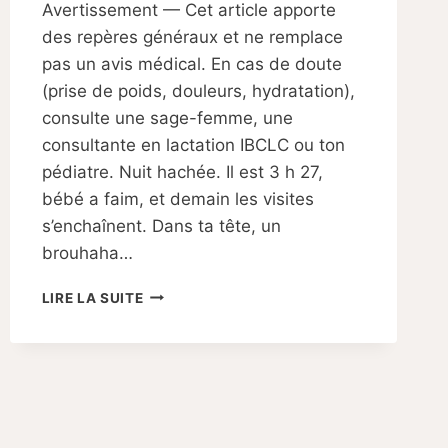
Avertissement — Cet article apporte
Sabine
des repères généraux et ne remplace
pas un avis médical. En cas de doute
(prise de poids, douleurs, hydratation),
consulte une sage-femme, une
consultante en lactation IBCLC ou ton
pédiatre. Nuit hachée. Il est 3 h 27,
bébé a faim, et demain les visites
s’enchaînent. Dans ta tête, un
brouhaha…
ALLAITEMENT
LIRE LA SUITE
OU
BIBERON
:
COMMENT
FAIRE
TON
CHOIX