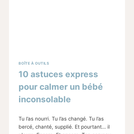
BOÎTE À OUTILS
10 astuces express
pour calmer un bébé
inconsolable
Par
17/10/2025
Tu l’as nourri. Tu l’as changé. Tu l’as
Sabine
bercé, chanté, supplié. Et pourtant… il