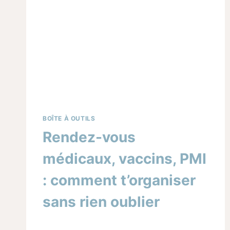
BOÎTE À OUTILS
Rendez-vous
médicaux, vaccins, PMI
: comment t’organiser
sans rien oublier
Par
03/10/2025